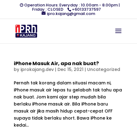
Operation Hours: Everyday : 10.00am - 8.00pm |
Friday : CLOSED
+60133737597
ipro.kajang@gmail.com
iPhone Masuk Air, apa nak buat?
by
iprokajang.dev
|
Dec 15, 2021
|
Uncategorized
Pernah tak korang dalam situasi macam ni,
iPhone masuk air lepas tu gelabah tak tahu apa
nak buat. Jom kami ajar step mudah bila
berlaku iPhone masuk air. Bila iPhone baru
masuk air jika masih hidup cepat-cepat OFF
supaya tidak berlaku short. Bawa iPhone ke
kedai...